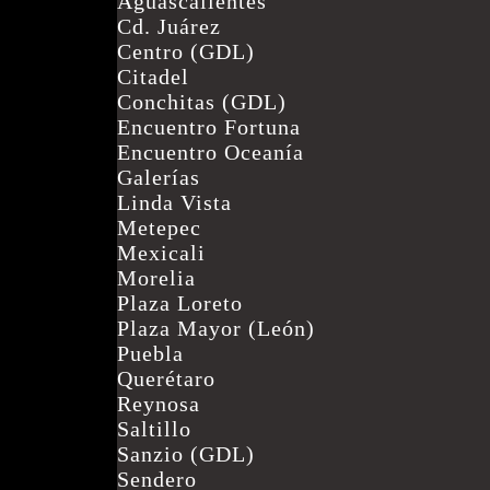
Aguascalientes
Cd. Juárez
Centro (GDL)
ENCUENTRA TU
Citadel
Conchitas (GDL)
PROMOCIÓN MÁS
Encuentro Fortuna
Encuentro Oceanía
CERCANA
Galerías
MÁS DE 100
Linda Vista
Metepec
¡HAZ CLICK AQUÍ!
COMBINAC
Mexicali
Morelia
Plaza Loreto
Plaza Mayor (León)
Puebla
Querétaro
Reynosa
Saltillo
Sanzio (GDL)
Sendero